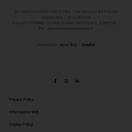
ALL’ANTICO VINAIO ITALIA S.R.L. | Via Giovanni dal Pian dei
Carpini, 96/6 | 50127 Firenze
P.Iva 07110740482 |Codice Univoco Destinatario: SUBM70N |
Pec: allanticovinaioitalia@pec.it
Powered by
Mirai Bay –
Credits
F
I
T
a
n
r
c
s
i
e
t
p
b
a
a
o
g
d
Privacy Policy
o
r
v
k
a
i
-
m
s
Informativa Web
f
o
r
Cookie Policy